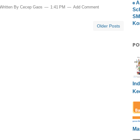
A
Written By
Cecep Gaos
1:41 PM
Add Comment
Sc
SMP
Ko
Older Posts
PO
Ind
Ke
Ma