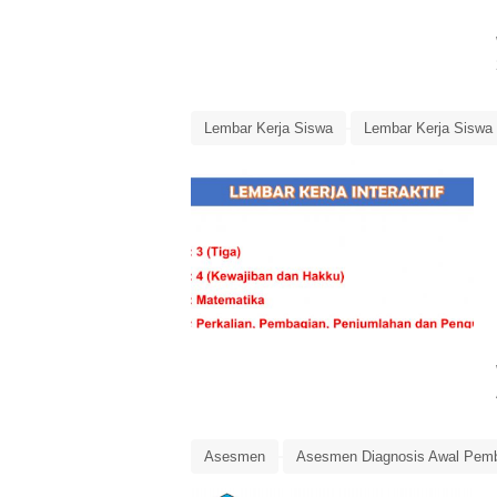
Lembar Kerja Siswa
Lembar Kerja Siswa I
Pengurangan
Penjumlahan
Perkalian
Asesmen
Asesmen Diagnosis Awal Pemb
Matematika Kelas 10 SMA/MA
Pusat As