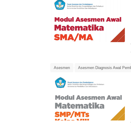
Asesmen
Asesmen Diagnosis Awal Pemb
Matematika Kelas 8 SMP/MTs
Pusat As