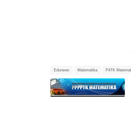
Edunews
Matematika
P4TK Matemat
Pelatihan Daring Pemanfaatan TIK dalam Pe
Pelatihan Pemanfaatan TIK