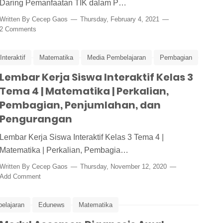
Daring Pemanfaatan TIK dalam P…
Written By
Cecep Gaos
Thursday, February 4, 2021
2 Comments
nteraktif
Matematika
Media Pembelajaran
Pembagian
Lembar Kerja Siswa Interaktif Kelas 3
Tematik Kelas 3
Tema 4 | Matematika | Perkalian,
Pembagian, Penjumlahan, dan
Pengurangan
Lembar Kerja Siswa Interaktif Kelas 3 Tema 4 |
Matematika | Perkalian, Pembagia…
Written By
Cecep Gaos
Thursday, November 12, 2020
Add Comment
elajaran
Edunews
Matematika
esmen dan Pembelajaran