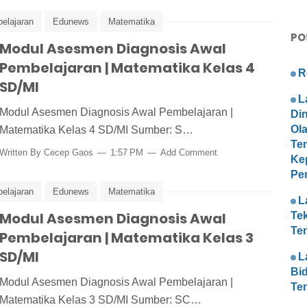
elajaran
Edunews
Matematika
PO
en dan Pembelajaran
Modul Asesmen Diagnosis Awal
Pembelajaran | Matematika Kelas 4
R
SD/MI
L
Modul Asesmen Diagnosis Awal Pembelajaran |
Di
Ol
Matematika Kelas 4 SD/MI Sumber: S…
Te
Written By
Cecep Gaos
1:57 PM
Add Comment
Ke
Pe
elajaran
Edunews
Matematika
L
en dan Pembelajaran
Modul Asesmen Diagnosis Awal
Te
Te
Pembelajaran | Matematika Kelas 3
SD/MI
L
Bi
Modul Asesmen Diagnosis Awal Pembelajaran |
Te
Matematika Kelas 3 SD/MI Sumber: SC…