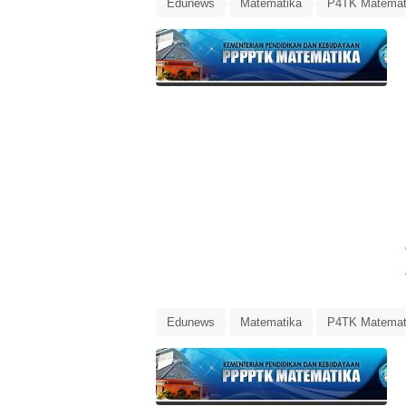
Edunews
Matematika
P4TK Matemat
Pelatihan Daring Pemanfaatan TIK dalam Pe
Pelatihan Pemanfaatan TIK
Revisi Pen
Edunews
Matematika
P4TK Matemat
Pelatihan Daring Pemanfaatan TIK dalam Pe
Pelatihan Pemanfaatan TIK
Pengumuma