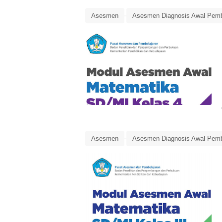
Asesmen
Asesmen Diagnosis Awal Pemb
Matematika Kelas 4 SD/MI
Pusat Asesm
Asesmen
Asesmen Diagnosis Awal Pemb
Matematika Kelas 3 SD/MI
Pusat Asesm