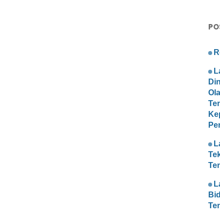
PO
R
L
Di
Ol
Te
Ke
Pe
L
Te
Te
L
Bi
Te