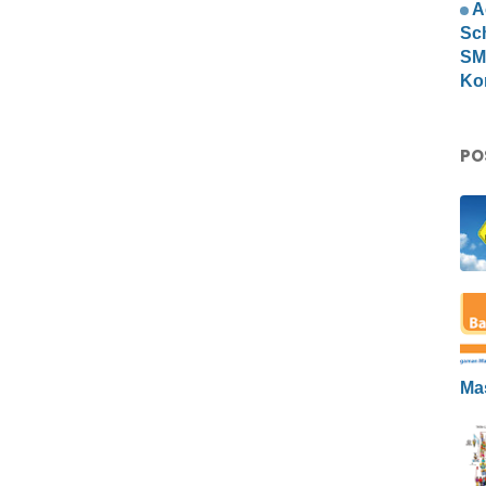
A
Sc
SMP
Ko
PO
Ma