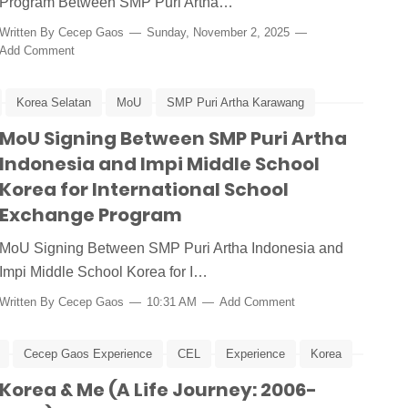
Program Between SMP Puri Artha…
Written By
Cecep Gaos
Sunday, November 2, 2025
Add Comment
Korea Selatan
MoU
SMP Puri Artha Karawang
MoU Signing Between SMP Puri Artha
Indonesia and Impi Middle School
Korea for International School
Exchange Program
MoU Signing Between SMP Puri Artha Indonesia and
Impi Middle School Korea for I…
Written By
Cecep Gaos
10:31 AM
Add Comment
Cecep Gaos Experience
CEL
Experience
Korea
 Artha Karawang
Korea & Me (A Life Journey: 2006-
Stories