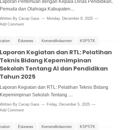
Laporan Pertemuan dengan Kepala Dinas Pendidikan,
Pemuda dan Olahraga Kabupaten…
Written By
Cecep Gaos
Monday, December 8, 2025
Add Comment
cation
Edunews
Kemendikdasmen
KSPSTK
Laporan Kegiatan dan RTL: Pelatihan
Peking University
Pelatihan
Pelatihan Kepala Sekolah
Teknis Bidang Kepemimpinan
TL
Tiongkok
Sekolah Tentang AI dan Pendidikan
Tahun 2025
Laporan Kegiatan dan RTL: Pelatihan Teknis Bidang
Kepemimpinan Sekolah Tentang …
Written By
Cecep Gaos
Friday, December 5, 2025
Add Comment
cation
Edunews
Kemendikdasmen
KSPSTK