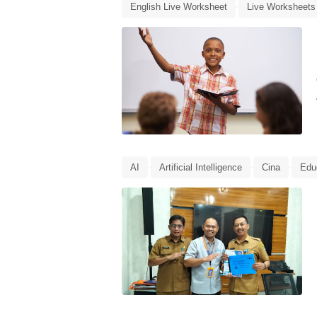
English Live Worksheet
Live Worksheets
Media Pembelajaran
Media Pembelajaran
AI
Artificial Intelligence
Cina
Edu
Laporan
LPDP
LPDP Microcredential
pendidikan
Rencana Tindak Lanjut
R