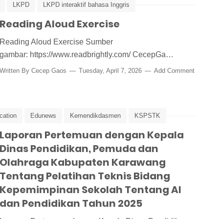
LKPD
LKPD interaktif bahasa Inggris
 Bahasa Inggris
Reading Aloud Exercise
reading
Reading Aloud Exercise Sumber
gambar: https://www.readbrightly.com/ CecepGa…
Written By
Cecep Gaos
Tuesday, April 7, 2026
Add Comment
cation
Edunews
Kemendikdasmen
KSPSTK
Laporan Pertemuan dengan Kepala
Peking University
Pelatihan
Pelatihan Kepala Sekolah
Dinas Pendidikan, Pemuda dan
TL
Tiongkok
Olahraga Kabupaten Karawang
Tentang Pelatihan Teknis Bidang
Kepemimpinan Sekolah Tentang AI
dan Pendidikan Tahun 2025