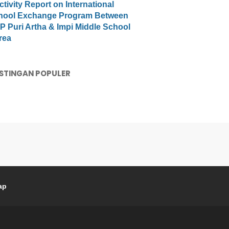
ctivity Report on International
hool Exchange Program Between
 Puri Artha & Impi Middle School
rea
STINGAN POPULER
ap