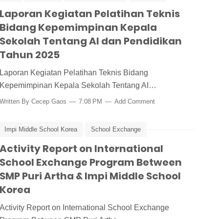
Laporan Kegiatan Pelatihan Teknis
Peking University
Pelatihan
Pelatihan Kepala Sekolah
Bidang Kepemimpinan Kepala
Sekolah Tentang AI dan Pendidikan
Tahun 2025
Laporan Kegiatan Pelatihan Teknis Bidang
Kepemimpinan Kepala Sekolah Tentang AI…
Written By
Cecep Gaos
7:08 PM
Add Comment
Impi Middle School Korea
School Exchange
g
Activity Report on International
School Exchange Program Between
SMP Puri Artha & Impi Middle School
Korea
Activity Report on International School Exchange