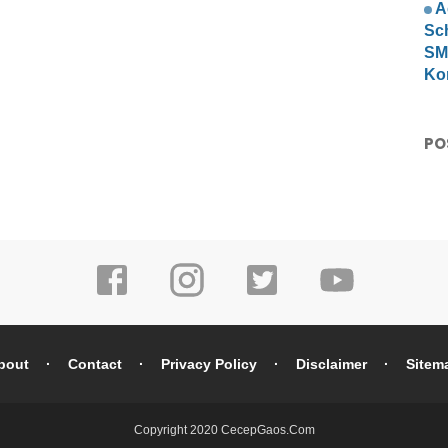
A
Sc
SMP
Ko
PO
bout
Contact
Privacy Policy
Disclaimer
Sitem
Copyright 2020
CecepGaos.Com