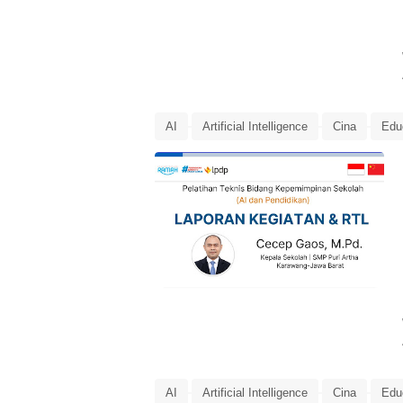
AI
Artificial Intelligence
Cina
Edu
Laporan
LPDP
LPDP Microcredential
pendidikan
Rencana Tindak Lanjut
R
AI
Artificial Intelligence
Cina
Edu