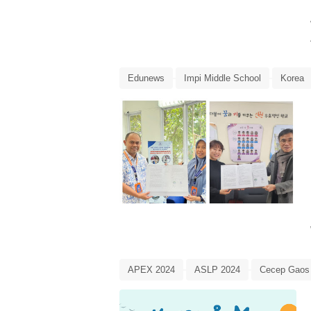
Edunews
Impi Middle School
Korea
APEX 2024
ASLP 2024
Cecep Gaos
SD Puri Artha
Short Stories
SMP Puri