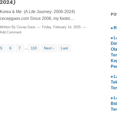
2024)
Korea & Me (A Life Journey: 2006-2024)
PO
cecepgaos.com Since 2006, my footst…
Written By
Cecep Gaos
Friday, February 14, 2025
R
Add Comment
L
Di
...
5
6
7
110
Next ›
Last
Ol
Te
Ke
Pe
L
Te
Te
L
Bi
Te