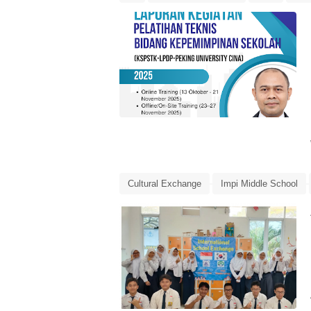
Laporan
LPDP
LPDP Microcredential
pendidikan
Tiongkok
Cultural Exchange
Impi Middle School
SMP Puri Artha
SMP Puri Artha Karawan