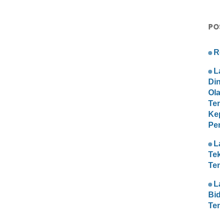
PO
R
L
Di
Ol
Te
Ke
Pe
L
Te
Te
L
Bi
Te