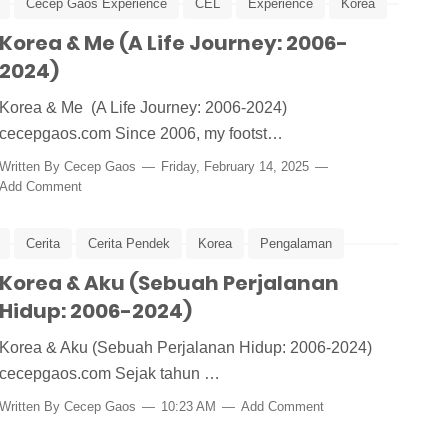
Cecep Gaos Experience
CEL
Experience
Korea
 Artha Karawang
Korea & Me (A Life Journey: 2006-
Stories
2024)
Korea & Me (A Life Journey: 2006-2024)
cecepgaos.com Since 2006, my footst…
Written By
Cecep Gaos
Friday, February 14, 2025
Add Comment
Cerita
Cerita Pendek
Korea
Pengalaman
Korea & Aku (Sebuah Perjalanan
Hidup: 2006-2024)
Korea & Aku (Sebuah Perjalanan Hidup: 2006-2024)
cecepgaos.com Sejak tahun …
Written By
Cecep Gaos
10:23 AM
Add Comment