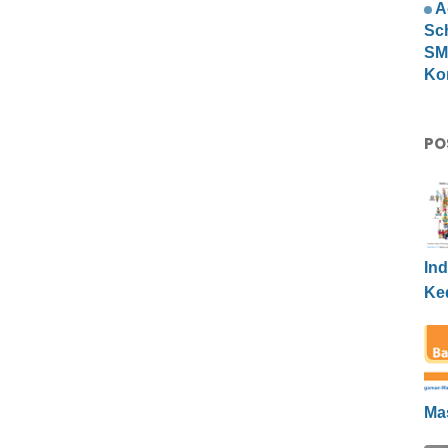
A
Sc
SMP
Ko
PO
Ind
Ke
Ma