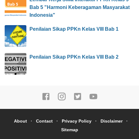
Bab 5 "Harmoni Keberagaman Masyarakat
Indonesia"
Penilaian Sikap PPKn Kelas VIII Bab 1
Penilaian Sikap PPKn Kelas VIII Bab 2
About
Contact
Privacy Policy
Disclaimer
Sitemap