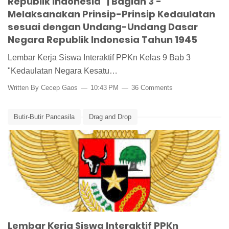
Republik Indonesia" | Bagian 3 -
Melaksanakan Prinsip-Prinsip Kedaulatan
sesuai dengan Undang-Undang Dasar
Negara Republik Indonesia Tahun 1945
Lembar Kerja Siswa Interaktif PPKn Kelas 9 Bab 3
"Kedaulatan Negara Kesatu…
Written By
Cecep Gaos
10:43 PM
36 Comments
Butir-Butir Pancasila
Drag and Drop
Lambang-Lambang Pancasila
Lembar Kerja PPKn
Lembar Kerja Siswa
Lembar Kerja Siswa Interaktif
Media Pembelajaran
PPKn
Lembar Kerja Siswa Interaktif PPKn