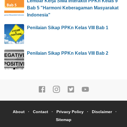
Lembar Kerja Siwa Interaktif PPKn Kelas 9
Bab 5 "Harmoni Keberagaman Masyarakat
Indonesia"
Penilaian Sikap PPKn Kelas VIII Bab 1
Penilaian Sikap PPKn Kelas VIII Bab 2
About
Contact
Privacy Policy
Disclaimer
Sitemap