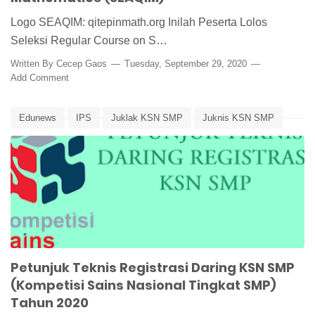
Logo SEAQIM: qitepinmath.org Inilah Peserta Lolos
Seleksi Regular Course on S…
Written By
Cecep Gaos
Tuesday, September 29, 2020
Add Comment
Edunews
IPS
Juklak KSN SMP
Juknis KSN SMP
KSN
KSN SMP
Matematika
Puspresnas
Sains
Petunjuk Teknis Registrasi Daring KSN SMP
(Kompetisi Sains Nasional Tingkat SMP)
Tahun 2020