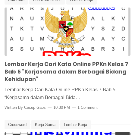
Lembar Kerja PPKn
Lembar Kerja Siswa
Media Pembelajaran
PPKn
PPKn Kelas 7
Word Search
Word Search Online
Lembar Kerja Cari Kata Online PPKn Kelas 7
Bab 5 “Kerjasama dalam Berbagai Bidang
Kehidupan”
Lembar Kerja Cari Kata Online PPKn Kelas 7 Bab 5
“Kerjasama dalam Berbagai Bida…
Written By
Cecep Gaos
10:30 PM
1 Comment
Crossword
Kerja Sama
Lembar Kerja
Lembar Kerja PPKn
Lembar Kerja Siswa