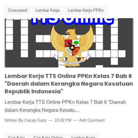
Crossword
Lembar Kerja
Lembar Kerja PPKn
Lembar Kerja Siswa
Media Pembelajaran
NKRI
Otonomi Daerah
PPKn
PPKn Kelas 7
TTS
TTS Online
Lembar Kerja TTS Online PPKn Kelas 7 Bab 6
“Daerah dalam Kerangka Negara Kesatuan
Republik Indonesia”
Lembar Kerja TTS Online PPKn Kelas 7 Bab 6 “Daerah
dalam Kerangka Negara Kesatu…
Written By
Cecep Gaos
10:42 PM
Add Comment
Cari Kata
Cari Kata Online
Lembar Kerja