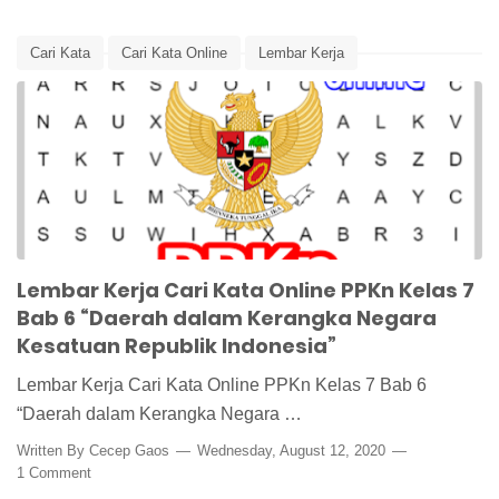
Cari Kata
Cari Kata Online
Lembar Kerja
Lembar Kerja PPKn
Lembar Kerja Siswa
Media Pembelajaran
NKRI
Otonomi Daerah
PPKn
PPKn Kelas 7
wordsearch
Lembar Kerja Cari Kata Online PPKn Kelas 7
Bab 6 “Daerah dalam Kerangka Negara
Kesatuan Republik Indonesia”
Lembar Kerja Cari Kata Online PPKn Kelas 7 Bab 6
“Daerah dalam Kerangka Negara …
Written By
Cecep Gaos
Wednesday, August 12, 2020
1 Comment