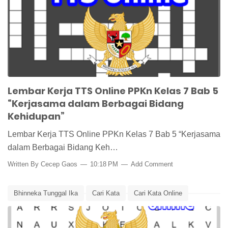
Media Pembelajaran
PPKn
PPKn Kelas 7
TTS
TTS Online
Lembar Kerja TTS Online PPKn Kelas 7 Bab 5
“Kerjasama dalam Berbagai Bidang
Kehidupan”
Lembar Kerja TTS Online PPKn Kelas 7 Bab 5 “Kerjasama
dalam Berbagai Bidang Keh…
Written By
Cecep Gaos
10:18 PM
Add Comment
Bhinneka Tunggal Ika
Cari Kata
Cari Kata Online
Keberagaman SARA
Lembar Kerja
Lembar Kerja PPKn
Lembar Kerja Siswa
Media Pembelajaran
PPKn