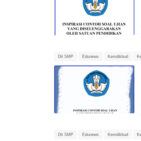
Dit SMP
Edunews
Kemdikbud
K
Panduan Penilaian
Penilaian
Soal Uj
Dit SMP
Edunews
Kemdikbud
K