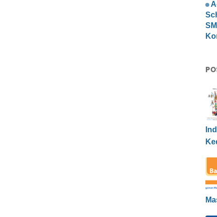
A
Sc
SMP
Ko
PO
Ind
Ke
Ma