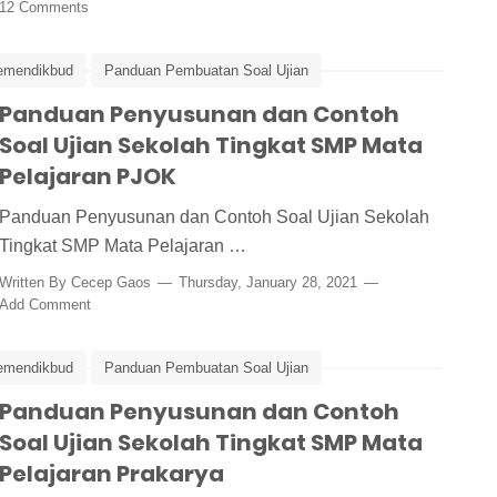
12 Comments
emendikbud
Panduan Pembuatan Soal Ujian
ian PJOK
Panduan Penyusunan dan Contoh
Ujian Sekolah
Soal Ujian Sekolah Tingkat SMP Mata
Pelajaran PJOK
Panduan Penyusunan dan Contoh Soal Ujian Sekolah
Tingkat SMP Mata Pelajaran …
Written By
Cecep Gaos
Thursday, January 28, 2021
Add Comment
emendikbud
Panduan Pembuatan Soal Ujian
ian Prakarya
Panduan Penyusunan dan Contoh
Ujian Sekolah
Soal Ujian Sekolah Tingkat SMP Mata
Pelajaran Prakarya