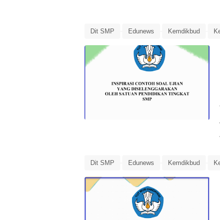
Dit SMP
Edunews
Kemdikbud
K
Panduan Penilaian
Penilaian
Soal Uj
Dit SMP
Edunews
Kemdikbud
K
Panduan Penilaian
Penilaian
Soal Uj