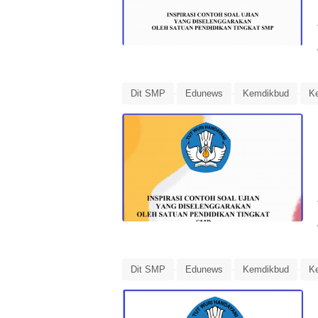
Dit SMP
Edunews
Kemdikbud
K
Panduan Penilaian
Penilaian
Soal Uj
Dit SMP
Edunews
Kemdikbud
K
Panduan Penilaian
Penilaian
Soal Uj