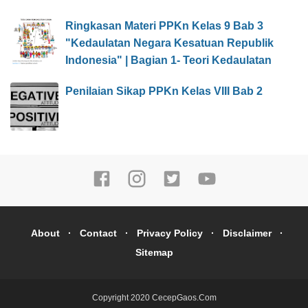
Ringkasan Materi PPKn Kelas 9 Bab 3
"Kedaulatan Negara Kesatuan Republik
Indonesia" | Bagian 1- Teori Kedaulatan
Penilaian Sikap PPKn Kelas VIII Bab 2
About
Contact
Privacy Policy
Disclaimer
Sitemap
Copyright 2020
CecepGaos.Com