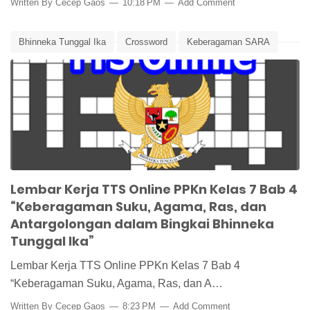
Written By
Cecep Gaos
10:18 PM
Add Comment
Bhinneka Tunggal Ika
Crossword
Keberagaman SARA
Lembar Kerja
Lembar Kerja PPKn
Lembar Kerja Siswa
Media Pembelajaran
PPKn
PPKn Kelas 7
SARA
TTS
TTS Online
Lembar Kerja TTS Online PPKn Kelas 7 Bab 4
“Keberagaman Suku, Agama, Ras, dan
Antargolongan dalam Bingkai Bhinneka
Tunggal Ika”
Lembar Kerja TTS Online PPKn Kelas 7 Bab 4
“Keberagaman Suku, Agama, Ras, dan A…
Written By
Cecep Gaos
8:23 PM
Add Comment