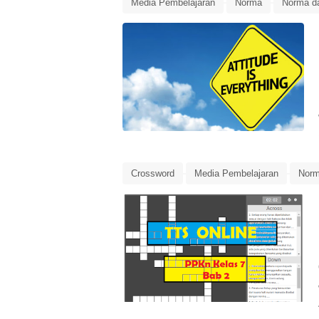
Media Pembelajaran
Norma
Norma da
Penilaian Peserta Didik
Penilaian Sikap
Crossword
Media Pembelajaran
Nor
TTS Online