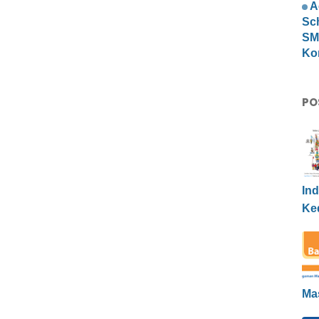
A
Sc
SMP
Ko
PO
Ind
Ke
Ma