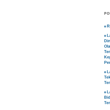
PO
R
L
Di
Ol
Te
Ke
Pe
L
Te
Te
L
Bi
Te