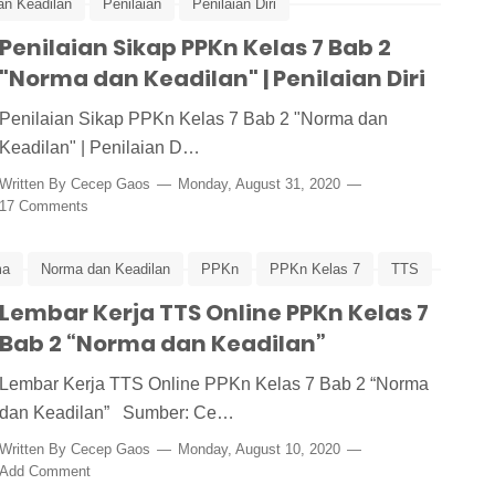
n Keadilan
Penilaian
Penilaian Diri
Penilaian Sikap PPKn Kelas 7 Bab 2
PPKn
PPKn Kelas 7
"Norma dan Keadilan" | Penilaian Diri
Penilaian Sikap PPKn Kelas 7 Bab 2 "Norma dan
Keadilan" | Penilaian D…
Written By
Cecep Gaos
Monday, August 31, 2020
17 Comments
ma
Norma dan Keadilan
PPKn
PPKn Kelas 7
TTS
Lembar Kerja TTS Online PPKn Kelas 7
Bab 2 “Norma dan Keadilan”
Lembar Kerja TTS Online PPKn Kelas 7 Bab 2 “Norma
dan Keadilan” Sumber: Ce…
Written By
Cecep Gaos
Monday, August 10, 2020
Add Comment