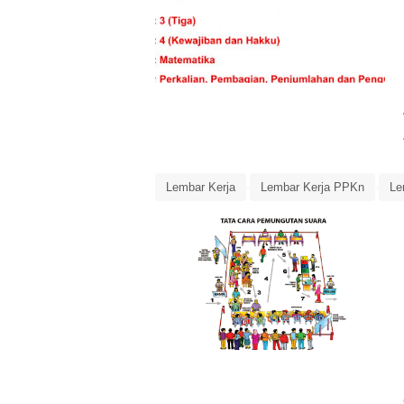
Lembar Kerja
Lembar Kerja PPKn
Le
Media Pembelajaran
Perkembangan Sist