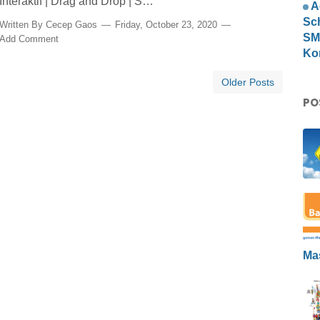
Interaktif | Drag and Drop | S…
A
Sc
Written By
Cecep Gaos
Friday, October 23, 2020
SMP
Add Comment
Ko
Older Posts
PO
Ma