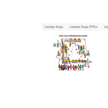
Lembar Kerja
Lembar Kerja PPKn
Le
Media Pembelajaran
PPKn
PPKn Kel