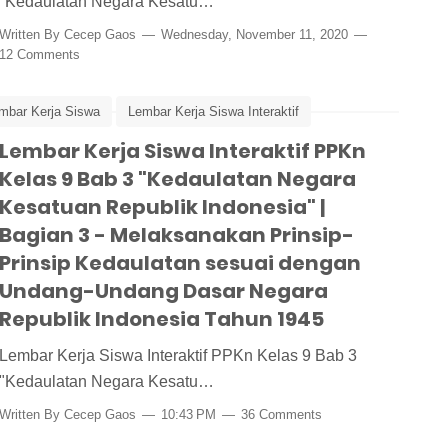
"Kedaulatan Negara Kesatu…
Written By
Cecep Gaos
Wednesday, November 11, 2020
12 Comments
mbar Kerja Siswa
Lembar Kerja Siswa Interaktif
as 9 Bab 3
Lembar Kerja Siswa Interaktif PPKn
Prinsip-Prinsip Kedaulatan
Kelas 9 Bab 3 "Kedaulatan Negara
Kesatuan Republik Indonesia" |
Bagian 3 - Melaksanakan Prinsip-
Prinsip Kedaulatan sesuai dengan
Undang-Undang Dasar Negara
Republik Indonesia Tahun 1945
Lembar Kerja Siswa Interaktif PPKn Kelas 9 Bab 3
"Kedaulatan Negara Kesatu…
Written By
Cecep Gaos
10:43 PM
36 Comments