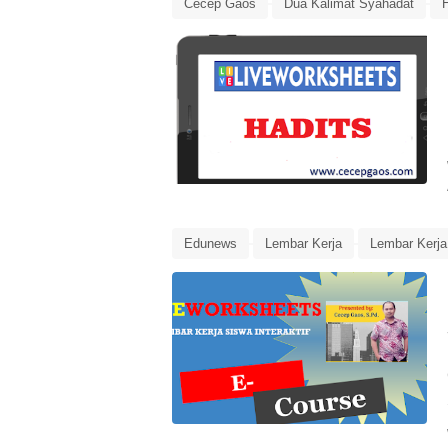
Cecep Gaos
Dua Kalimat Syahadat
Lembar Kerja Siswa Interaktif hadits
Edunews
Lembar Kerja
Lembar Kerja 
Media Pembelajaran
Online Training