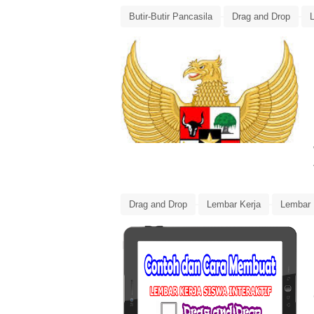
Butir-Butir Pancasila
Drag and Drop
Lembar Kerja Siswa
Lembar Kerja Siswa I
Drag and Drop
Lembar Kerja
Lembar 
Media Pembelajaran
Seret dan Lepas