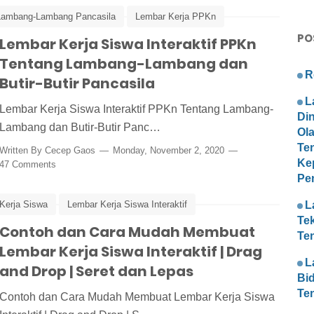
Lambang-Lambang Pancasila
Lembar Kerja PPKn
PO
nteraktif
Lembar Kerja Siswa Interaktif PPKn
Media Pembelajaran
PPKn
Tentang Lambang-Lambang dan
R
Butir-Butir Pancasila
L
Lembar Kerja Siswa Interaktif PPKn Tentang Lambang-
Di
Lambang dan Butir-Butir Panc…
Ol
Te
Written By
Cecep Gaos
Monday, November 2, 2020
Ke
47 Comments
Pe
L
Kerja Siswa
Lembar Kerja Siswa Interaktif
Te
Contoh dan Cara Mudah Membuat
Tutorial Cara Membuat LKS Interaktif Drag and Drop
Te
Lembar Kerja Siswa Interaktif | Drag
L
and Drop | Seret dan Lepas
Bi
Te
Contoh dan Cara Mudah Membuat Lembar Kerja Siswa