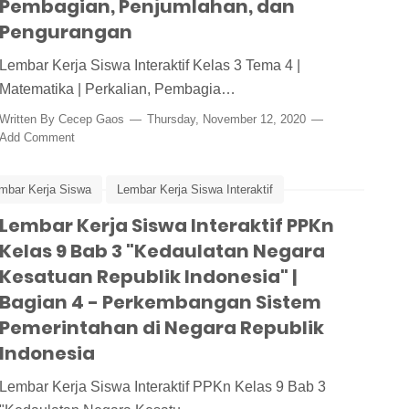
Pembagian, Penjumlahan, dan
Pengurangan
Lembar Kerja Siswa Interaktif Kelas 3 Tema 4 |
Matematika | Perkalian, Pembagia…
Written By
Cecep Gaos
Thursday, November 12, 2020
Add Comment
mbar Kerja Siswa
Lembar Kerja Siswa Interaktif
em Pemerintahan
Lembar Kerja Siswa Interaktif PPKn
PPKn
PPKn Kelas 9 Bab 3
Kelas 9 Bab 3 "Kedaulatan Negara
Kesatuan Republik Indonesia" |
Bagian 4 - Perkembangan Sistem
Pemerintahan di Negara Republik
Indonesia
Lembar Kerja Siswa Interaktif PPKn Kelas 9 Bab 3