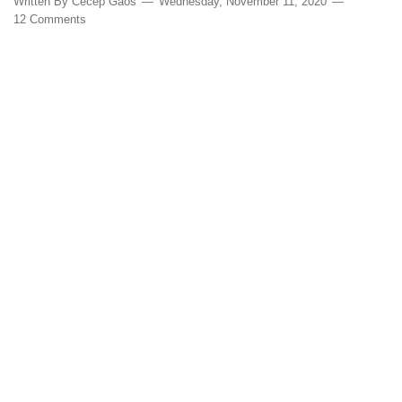
Written By
Cecep Gaos
Wednesday, November 11, 2020
12 Comments