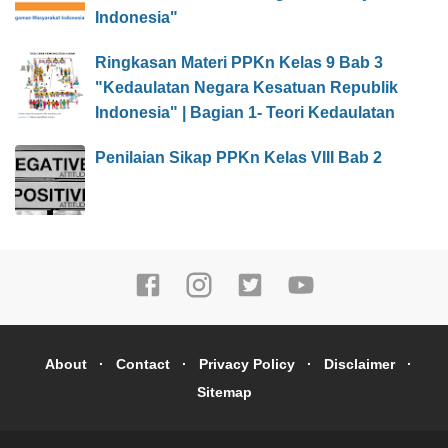
Indonesia"
Ringkasan Materi PPKn Kelas 9 Bab 3
"Kedaulatan Negara Kesatuan Republik
Indonesia" | Bagian 1- Teori Kedaulatan
Penilaian Sikap PPKn Kelas VIII Bab 2
About
Contact
Privacy Policy
Disclaimer
Sitemap