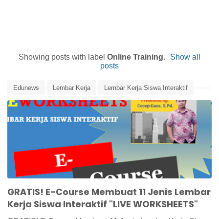
Showing posts with label
Online Training
.
Show all
posts
Edunews
Lembar Kerja
Lembar Kerja Siswa Interaktif
Live Worksheets
LKS Interaktif
Media Pembelajaran
Online Training
GRATIS! E-Course Membuat 11 Jenis Lembar
Kerja Siswa Interaktif "LIVE WORKSHEETS"