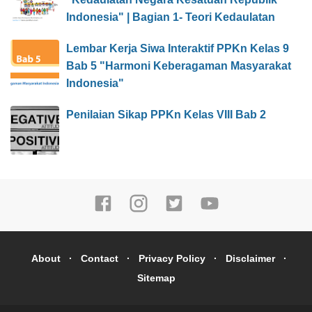
Indonesia" | Bagian 1- Teori Kedaulatan
Lembar Kerja Siwa Interaktif PPKn Kelas 9
Bab 5 "Harmoni Keberagaman Masyarakat
Indonesia"
Penilaian Sikap PPKn Kelas VIII Bab 2
About
Contact
Privacy Policy
Disclaimer
Sitemap