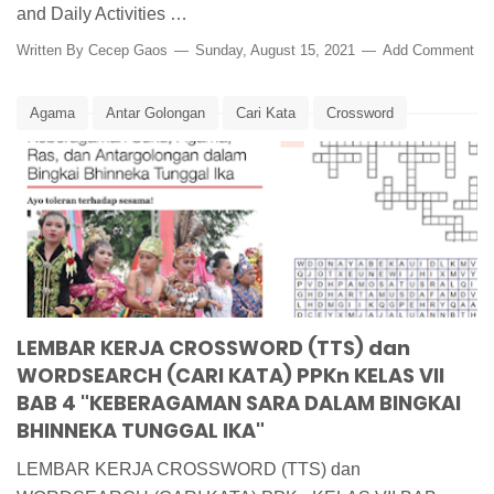
and Daily Activities …
Written By
Cecep Gaos
Sunday, August 15, 2021
Add Comment
Agama
Antar Golongan
Cari Kata
Crossword
Evaluasi
Latihan Soal
PPKn
Ras
SARA
Suku
TTS
Word Search
LEMBAR KERJA CROSSWORD (TTS) dan
WORDSEARCH (CARI KATA) PPKn KELAS VII
BAB 4 "KEBERAGAMAN SARA DALAM BINGKAI
BHINNEKA TUNGGAL IKA"
LEMBAR KERJA CROSSWORD (TTS) dan