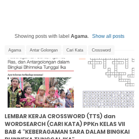
Showing posts with label
Agama
.
Show all posts
Agama
Antar Golongan
Cari Kata
Crossword
Evaluasi
Latihan Soal
PPKn
Ras
SARA
Suku
TTS
Word Search
LEMBAR KERJA CROSSWORD (TTS) dan
WORDSEARCH (CARI KATA) PPKn KELAS VII
BAB 4 "KEBERAGAMAN SARA DALAM BINGKAI