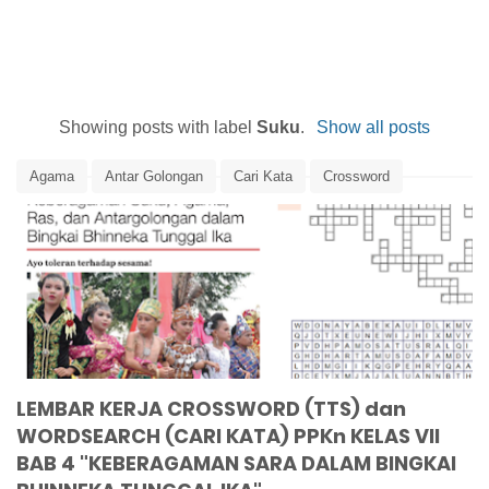
Showing posts with label
Suku
.
Show all posts
Agama
Antar Golongan
Cari Kata
Crossword
Evaluasi
Latihan Soal
PPKn
Ras
SARA
Suku
TTS
Word Search
LEMBAR KERJA CROSSWORD (TTS) dan
WORDSEARCH (CARI KATA) PPKn KELAS VII
BAB 4 "KEBERAGAMAN SARA DALAM BINGKAI