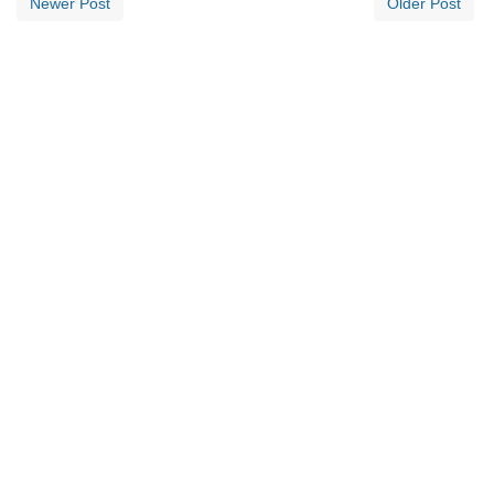
Newer Post
Older Post