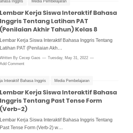
bahasa Inggris
Media Pembelajaran
 Tense
Lembar Kerja Siswa Interaktif Bahasa
PAT
Penilaian Akhir Tahun
Simple Past Tense
Inggris Tentang Latihan PAT
(Penilaian Akhir Tahun) Kelas 8
Lembar Kerja Siswa Interaktif Bahasa Inggris Tentang
Latihan PAT (Penilaian Akh…
Written By
Cecep Gaos
Tuesday, May 31, 2022
Add Comment
a Interaktif Bahasa Inggris
Media Pembelajaran
Lembar Kerja Siswa Interaktif Bahasa
Inggris Tentang Past Tense Form
(Verb-2)
Lembar Kerja Siswa Interaktif Bahasa Inggris Tentang
Past Tense Form (Verb-2) w…