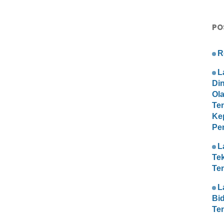
PO
R
L
Di
Ol
Te
Ke
Pe
L
Te
Te
L
Bi
Te