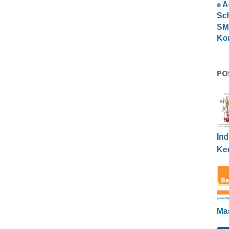
A
Sc
SMP
Ko
PO
Ind
Ke
Ma