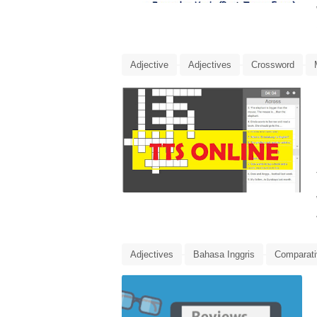
Adjective
Adjectives
Crossword
TTS Online
Adjectives
Bahasa Inggris
Comparati
Preposition of Place
Review