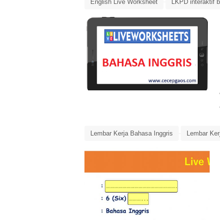
English Live Worksheet
LKPD interaktif 
Media Pembelajaran Bahasa Inggris
Past
Simple Present Continuous
Lembar Kerja Bahasa Inggris
Lembar Kerj
Past Tense
Verb-2