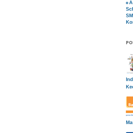
A
Sc
SMP
Ko
PO
Ind
Ke
Ma