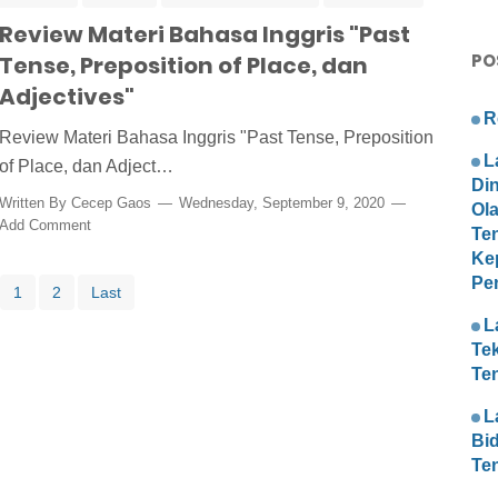
Review Materi Bahasa Inggris "Past
PO
Tense, Preposition of Place, dan
Adjectives"
R
Review Materi Bahasa Inggris "Past Tense, Preposition
L
of Place, dan Adject…
Di
Written By
Cecep Gaos
Wednesday, September 9, 2020
Ol
Add Comment
Te
Ke
Pe
1
2
Last
L
Te
Te
L
Bi
Te