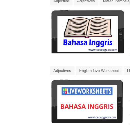
Adjective
Adjectives
Materi Pembela
Ringkasan Materi
Adjectives
English Live Worksheet
L
Transportations