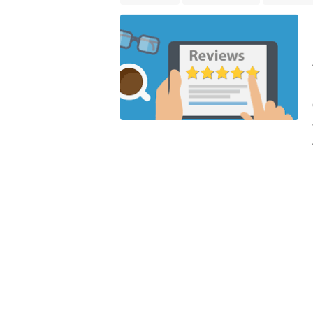
Preposition of Place
Review