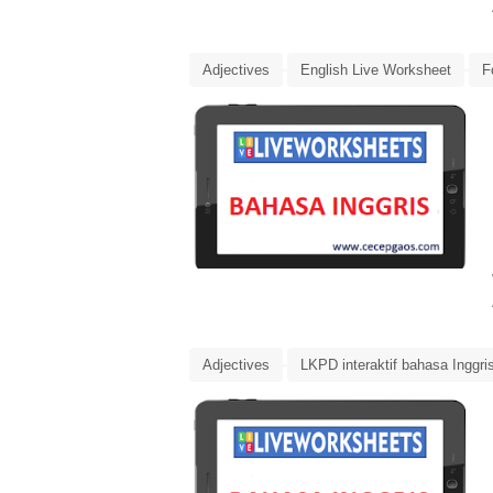
Adjectives
English Live Worksheet
F
Media Pembelajaran
Transportations
Adjectives
LKPD interaktif bahasa Inggri