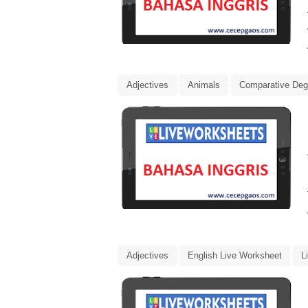
Adjectives
Animals
Comparative Deg
LKS Interaktif Bahasa Inggris
Media Pemb
Adjectives
English Live Worksheet
L
Media Pembelajaran Online
She's Tall an