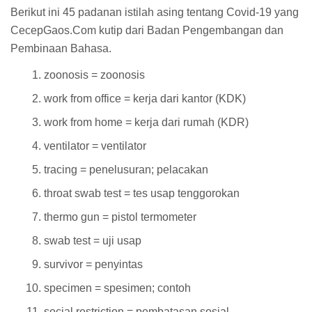
Berikut ini 45 padanan istilah asing tentang Covid-19 yang
CecepGaos.Com kutip dari Badan Pengembangan dan
Pembinaan Bahasa.
zoonosis = zoonosis
work from office = kerja dari kantor (KDK)
work from home = kerja dari rumah (KDR)
ventilator = ventilator
tracing = penelusuran; pelacakan
throat swab test = tes usap tenggorokan
thermo gun = pistol termometer
swab test = uji usap
survivor = penyintas
specimen = spesimen; contoh
social restriction = pembatasan sosial