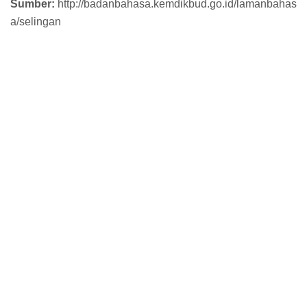
Sumber:
http://badanbahasa.kemdikbud.go.id/lamanbahas
a/selingan