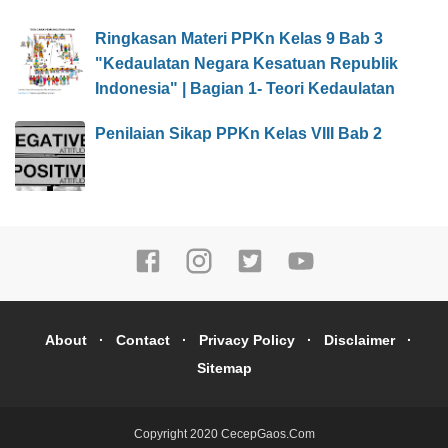
Ringkasan Materi PPKn Kelas 9 Bab 3
"Kedaulatan Negara Kesatuan Republik
Indonesia" | Bagian 1- Teori Kedaulatan
Penilaian Sikap PPKn Kelas VIII Bab 2
About
Contact
Privacy Policy
Disclaimer
Sitemap
Copyright 2020
CecepGaos.Com