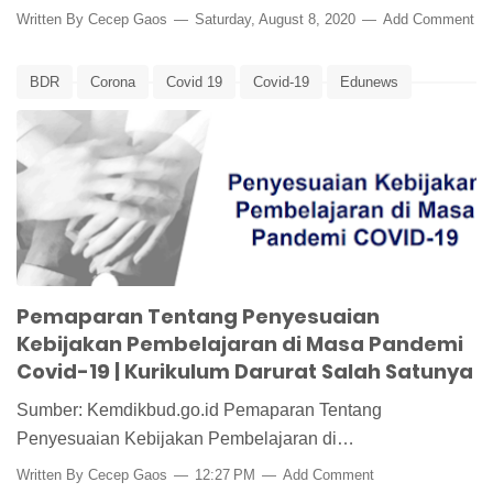
Written By
Cecep Gaos
Saturday, August 8, 2020
Add Comment
BDR
Corona
Covid 19
Covid-19
Edunews
Kurkulum Darurat
KurkulumDaruratCorona
Pandemi Corona
Panduan BDR
PJJ
Virus Corona
Pemaparan Tentang Penyesuaian
Kebijakan Pembelajaran di Masa Pandemi
Covid-19 | Kurikulum Darurat Salah Satunya
Sumber: Kemdikbud.go.id Pemaparan Tentang
Penyesuaian Kebijakan Pembelajaran di…
Written By
Cecep Gaos
12:27 PM
Add Comment