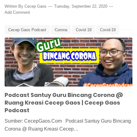
Written By
Cecep Gaos
Tuesday, September 22, 2020
Add Comment
Cecep Gaos Podcast
Corona
Covid 19
Covid-19
Edunews
Guru Bincang Corona
Podcast
Podcast Corona
Podcast Covid
Podcast Covid-19
Podcast Guru
Podcast Santuy
Podcast Santuy Guru Bincang Corona @
Ruang Kreasi Cecep Gaos | Cecep Gaos
Podcast
Sumber: CecepGaos.Com Podcast Santuy Guru Bincang
Corona @ Ruang Kreasi Cecep…