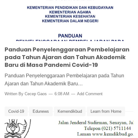
Tahun Ajaran Baru
Panduan Penyelenggaraan Pembelajaran
pada Tahun Ajaran dan Tahun Akademik
Baru di Masa Pandemi Covid-19
Panduan Penyelenggaraan Pembelajaran pada Tahun
Ajaran dan Tahun Akademik Baru…
Written By
Cecep Gaos
6:08 AM
Add Comment
Covid-19
Edunews
Kemendikbud
Learn from Home
Online Learning
PJJ
SE
Sesjen
Stay Home
Surat Edaran
Teach from Home
Work from Home