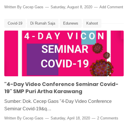
Written By
Cecep Gaos
Saturday, August 8, 2020
Add Comment
Covid-19
Di Rumah Saja
Edunews
Kahoot
Learn from Home
Media Pembelajaran
Seminar Online
Stay Home
Virus Corona
Work from Home
Zoom Cloud
"4-Day Video Conference Seminar Covid-
19" SMP Puri Artha Karawang
Sumber: Dok. Cecep Gaos "4-Day Video Conference
Seminar Covid-19&q…
Written By
Cecep Gaos
Saturday, April 18, 2020
2 Comments