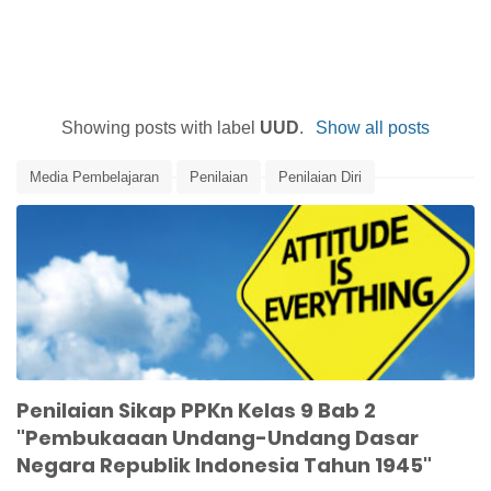
Showing posts with label
UUD
.
Show all posts
Media Pembelajaran
Penilaian
Penilaian Diri
Penilaian Peserta Didik
Penilaian Sikap
PPKn
PPKn Kelas 9
Undang-Undang Dasar
UUD
UUD 1945
Penilaian Sikap PPKn Kelas 9 Bab 2
"Pembukaaan Undang-Undang Dasar
Negara Republik Indonesia Tahun 1945"