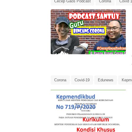
Cecep Gaos Podcast
Corona
Covid 
Podcast
Podcast Corona
Podcast Co
Corona
Covid-19
Edunews
Kepme
Kurikulum Covid-19
Kurikulum Kondisi K