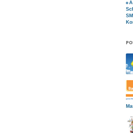
A
Sc
SMP
Ko
PO
Ma