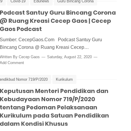
19
Covid-19
Edunews
Guru Bincang Corona
vid
Podcast Santuy Guru Bincang Corona
Podcast Covid-19
Podcast Guru
Podcast Santuy
@ Ruang Kreasi Cecep Gaos | Cecep
Gaos Podcast
Sumber: CecepGaos.Com Podcast Santuy Guru
Bincang Corona @ Ruang Kreasi Cecep…
Written By
Cecep Gaos
Saturday, August 22, 2020
Add Comment
ndikbud Nomor 719/P/2020
Kurikulum
husus
Keputusan Menteri Pendidikan dan
Kurkulum Darurat
Pedoman Pelaksanaan Kurikulum
Kebudayaan Nomor 719/P/2020
tentang Pedoman Pelaksanaan
Kurikulum pada Satuan Pendidikan
dalam Kondisi Khusus