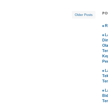
PO
Older Posts
R
L
Di
Ol
Te
Ke
Pe
L
Te
Te
L
Bi
Te