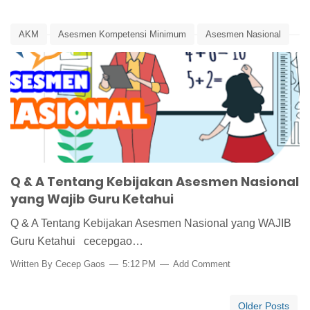
AKM
Asesmen Kompetensi Minimum
Asesmen Nasional
Edunews
Kemendikbud
Pusat Asesmen dan Pembelajaran
Survei Karakter
Survei Lingkungan Belajar
Q & A Tentang Kebijakan Asesmen Nasional
yang Wajib Guru Ketahui
Q & A Tentang Kebijakan Asesmen Nasional yang WAJIB
Guru Ketahui cecepgao…
Written By
Cecep Gaos
5:12 PM
Add Comment
Older Posts