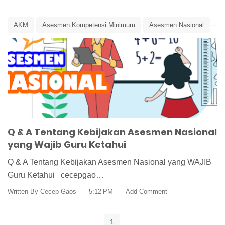
AKM
Asesmen Kompetensi Minimum
Asesmen Nasional
Edunews
Kemendikbud
Pusat Asesmen dan Pembelajaran
Survei Karakter
Survei Lingkungan Belajar
Q & A Tentang Kebijakan Asesmen Nasional
yang Wajib Guru Ketahui
Q & A Tentang Kebijakan Asesmen Nasional yang WAJIB
Guru Ketahui cecepgao…
Written By
Cecep Gaos
5:12 PM
Add Comment
1