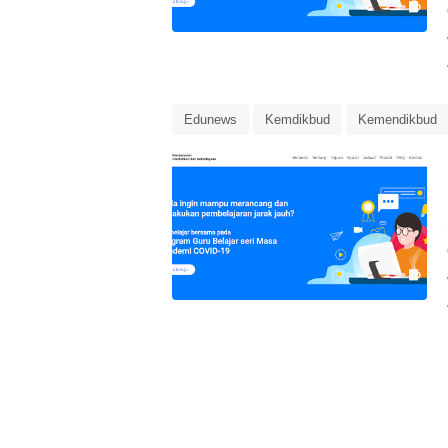
Edunews
Kemdikbud
Kemendikbud
Program Guru Belajar Seri Masa Pandemi