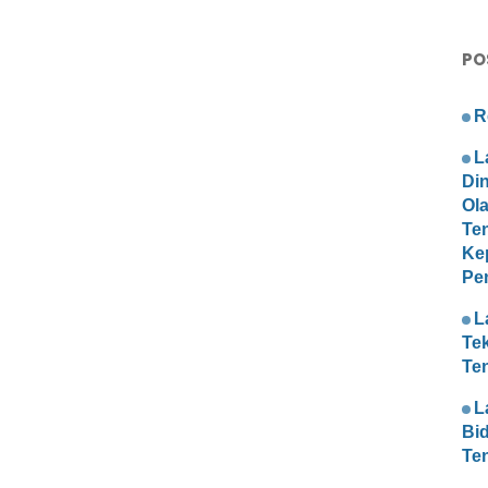
PO
R
L
Di
Ol
Te
Ke
Pe
L
Te
Te
L
Bi
Te