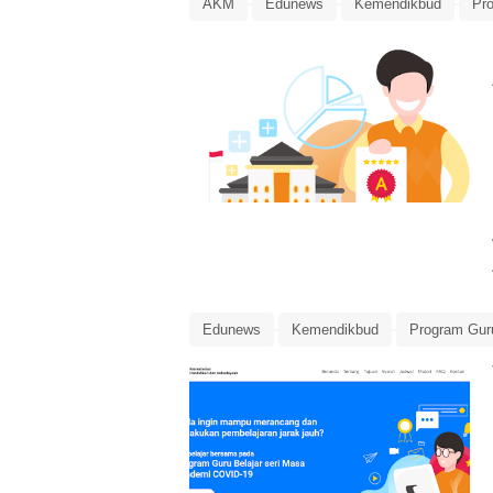
AKM
Edunews
Kemendikbud
Pro
Program Guru Belajar Seri Asesmen Kompet
Edunews
Kemendikbud
Program Guru
Program Guru Belajar Seri Masa Pandemi Co