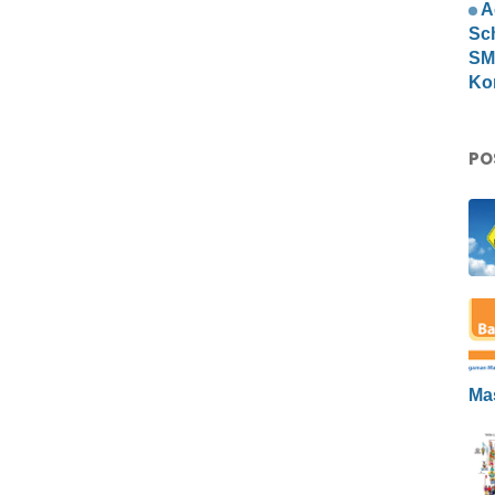
A
Sc
SMP
Ko
PO
Ma