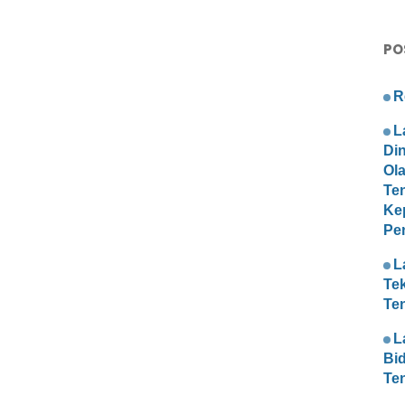
PO
R
L
Di
Ol
Te
Ke
Pe
L
Te
Te
L
Bi
Te