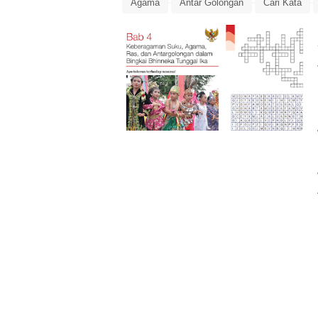
Agama
Antar Golongan
Cari Kata
SARA
Suku
TTS
Word Search