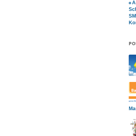
A
Sc
SMP
Ko
PO
Ma