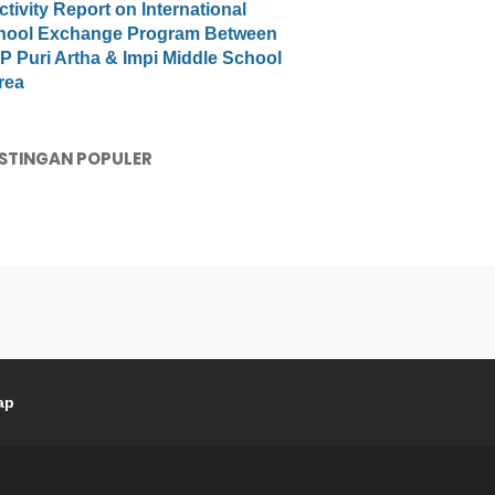
ctivity Report on International
hool Exchange Program Between
 Puri Artha & Impi Middle School
rea
STINGAN POPULER
ap