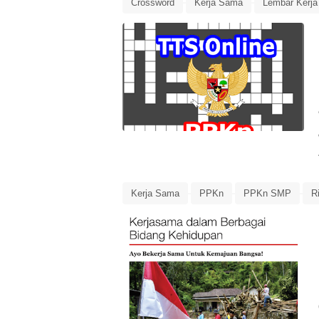
Crossword
Kerja Sama
Lembar Kerja
Media Pembelajaran
PPKn
PPKn Kel
Kerja Sama
PPKn
PPKn SMP
R