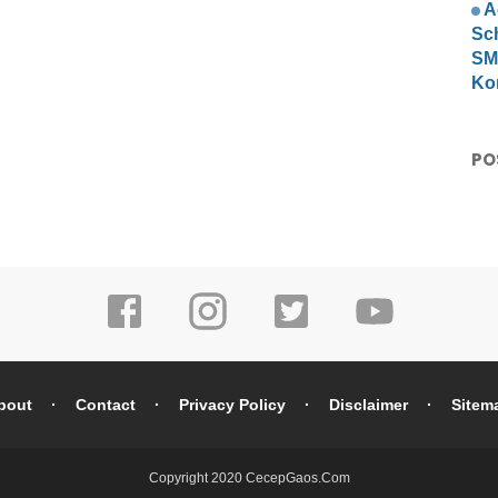
A
Sc
SMP
Ko
PO
bout
Contact
Privacy Policy
Disclaimer
Sitem
Copyright 2020
CecepGaos.Com