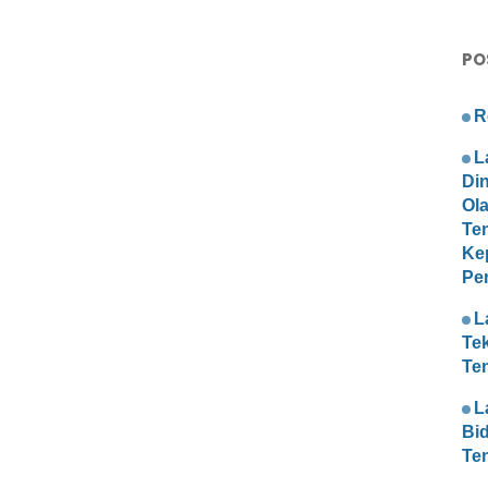
PO
R
L
Di
Ol
Te
Ke
Pe
L
Te
Te
L
Bi
Te