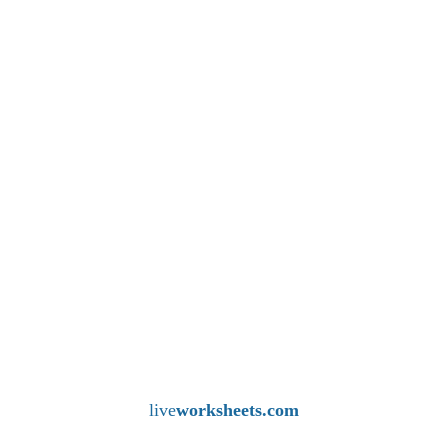
live
worksheets.com