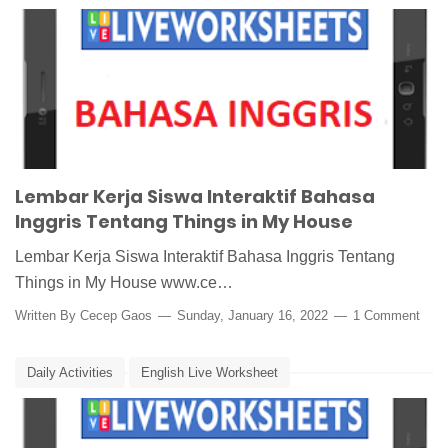
LKS Interaktif Bahasa Inggris
Media Pembelajaran
Things in My House
Lembar Kerja Siswa Interaktif Bahasa
Inggris Tentang Things in My House
Lembar Kerja Siswa Interaktif Bahasa Inggris Tentang
Things in My House www.ce…
Written By
Cecep Gaos
Sunday, January 16, 2022
1 Comment
Daily Activities
English Live Worksheet
LKPD interaktif bahasa Inggris
LKS Interaktif Bahasa Inggris
Media Pembelajaran
Simple Present Tense