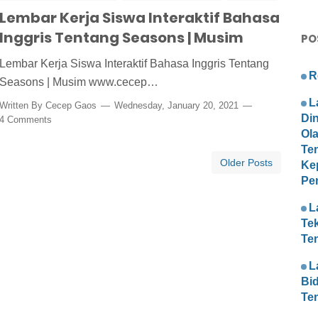
Lembar Kerja Siswa Interaktif Bahasa
Inggris Tentang Seasons | Musim
PO
Lembar Kerja Siswa Interaktif Bahasa Inggris Tentang
R
Seasons | Musim www.cecep…
L
Written By
Cecep Gaos
Wednesday, January 20, 2021
Di
4 Comments
Ol
Te
Older Posts
Ke
Pe
L
Te
Te
L
Bi
Te