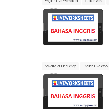
English Live Worksheet
Latihan Soal
Physical Characteristics
Adverbs of Frequency
English Live Work
Live Worksheets
Simple Present Tense