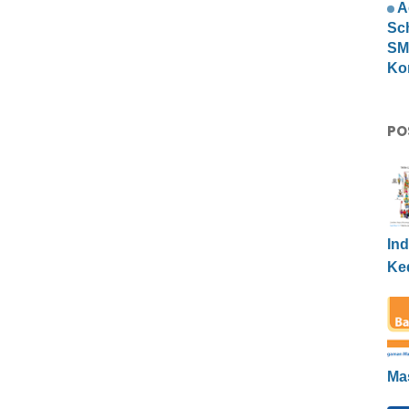
A
Sc
SMP
Ko
PO
Ind
Ke
Ma