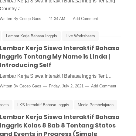
Lembar Kerja Siswa Interaktif Bahasa Inggris Tentang
Country a…
Written By
Cecep Gaos
11:34 AM
Add Comment
Lembar Kerja Bahasa Inggris
Live Worksheets
elajaran Online
Lembar Kerja Siswa Interaktif Bahasa
My Name is Linda
Inggris Tentang My Name is Linda |
Introducing Self
Lembar Kerja Siswa Interaktif Bahasa Inggris Tent…
Written By
Cecep Gaos
Friday, July 2, 2021
Add Comment
heets
LKS Interaktif Bahasa Inggris
Media Pembelajaran
Lembar Kerja Siswa Interaktif Bahasa
Inggris Kelas 8 Bab 8 Tentang States
and Events in Progress (Simple