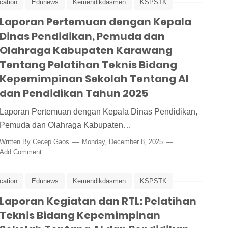
cation
Edunews
Kemendikdasmen
KSPSTK
Laporan Pertemuan dengan Kepala
Peking University
Pelatihan
Pelatihan Kepala Sekolah
Dinas Pendidikan, Pemuda dan
TL
Tiongkok
Olahraga Kabupaten Karawang
Tentang Pelatihan Teknis Bidang
Kepemimpinan Sekolah Tentang AI
dan Pendidikan Tahun 2025
Laporan Pertemuan dengan Kepala Dinas Pendidikan,
Pemuda dan Olahraga Kabupaten…
Written By
Cecep Gaos
Monday, December 8, 2025
Add Comment
cation
Edunews
Kemendikdasmen
KSPSTK
Laporan Kegiatan dan RTL: Pelatihan
Peking University
Pelatihan
Pelatihan Kepala Sekolah
Teknis Bidang Kepemimpinan
TL
Tiongkok