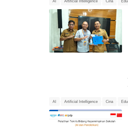
AI
Artificial Intelligence
Cina
Edu
Laporan
LPDP
LPDP Microcredential
pendidikan
Rencana Tindak Lanjut
R
AI
Artificial Intelligence
Cina
Edu
Laporan
LPDP
LPDP Microcredential
pendidikan
Rencana Tindak Lanjut
R