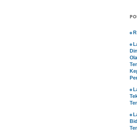
PO
R
L
Di
Ol
Te
Ke
Pe
L
Te
Te
L
Bi
Te