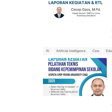
AI
Artificial Intelligence
Cina
Edu
Laporan
LPDP
LPDP Microcredential
pendidikan
Tiongkok