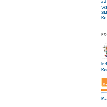
A
Sc
SMP
Ko
PO
Ind
Ke
Ma