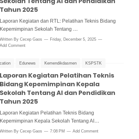
Sekolah Tentang AI dan Pendidikan
Tahun 2025
Laporan Kegiatan dan RTL: Pelatihan Teknis Bidang
Kepemimpinan Sekolah Tentang …
Written By
Cecep Gaos
Friday, December 5, 2025
Add Comment
cation
Edunews
Kemendikdasmen
KSPSTK
Laporan Kegiatan Pelatihan Teknis
Peking University
Pelatihan
Pelatihan Kepala Sekolah
Bidang Kepemimpinan Kepala
Sekolah Tentang AI dan Pendidikan
Tahun 2025
Laporan Kegiatan Pelatihan Teknis Bidang
Kepemimpinan Kepala Sekolah Tentang AI…
Written By
Cecep Gaos
7:08 PM
Add Comment