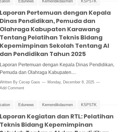
cation
Edunews
Kemendikdasmen
KSPSTK
Laporan Pertemuan dengan Kepala
Peking University
Pelatihan
Pelatihan Kepala Sekolah
Dinas Pendidikan, Pemuda dan
TL
Tiongkok
Olahraga Kabupaten Karawang
Tentang Pelatihan Teknis Bidang
Kepemimpinan Sekolah Tentang AI
dan Pendidikan Tahun 2025
Laporan Pertemuan dengan Kepala Dinas Pendidikan,
Pemuda dan Olahraga Kabupaten…
Written By
Cecep Gaos
Monday, December 8, 2025
Add Comment
cation
Edunews
Kemendikdasmen
KSPSTK
Laporan Kegiatan dan RTL: Pelatihan
Peking University
Pelatihan
Pelatihan Kepala Sekolah
Teknis Bidang Kepemimpinan
TL
Tiongkok