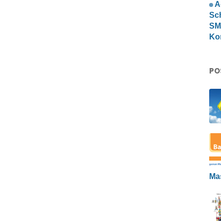
A
Sc
SMP
Ko
PO
Ma