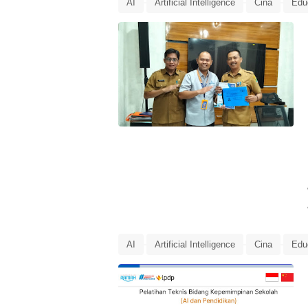
AI
Artificial Intelligence
Cina
Edu
Laporan
LPDP
LPDP Microcredential
pendidikan
Rencana Tindak Lanjut
R
AI
Artificial Intelligence
Cina
Edu
Laporan
LPDP
LPDP Microcredential
pendidikan
Rencana Tindak Lanjut
R