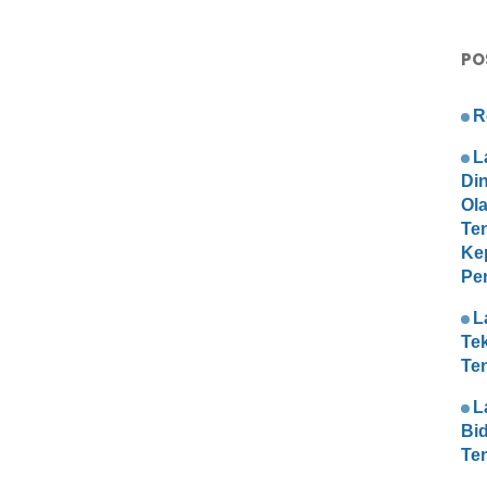
PO
R
L
Di
Ol
Te
Ke
Pe
L
Te
Te
L
Bi
Te