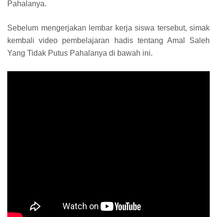
Pahalanya.
Sebelum mengerjakan lembar kerja siswa tersebut, simak
kembali video pembelajaran hadis tentang Amal Saleh
Yang Tidak Putus Pahalanya
di bawah ini.