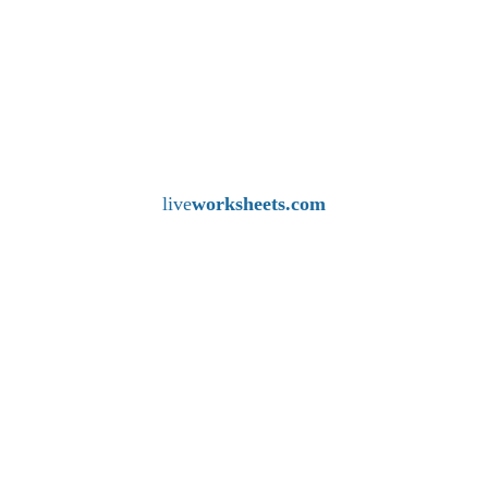
live
worksheets.com