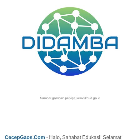
Sumber gambar: p4tkipa.kemdikbud.go.id
CecepGaos.Com
- Halo, Sahabat Edukasi! Selamat