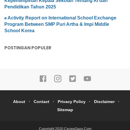
Kepemimpinan Kepala Sekolah Tentang AI dan
Pendidikan Tahun 2025
Activity Report on International School Exchange
Program Between SMP Puri Artha & Impi Middle
School Korea
POSTINGAN POPULER
About
Contact
Privacy Policy
Disclaimer
Sitemap
Copyright 2020
CecepGaos.Com