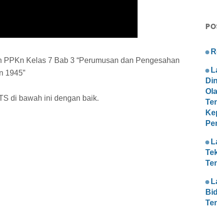
PO
R
ran PPKn Kelas 7 Bab 3 “Perumusan dan Pengesahan
L
n 1945”
Di
Ol
TTS di bawah ini dengan baik.
Te
Ke
Pe
L
Te
Te
L
Bi
Te