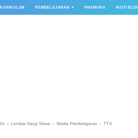
KURIKULUM
PEMBELAJARAN
PRAMUKA
IKUTI BLO
PKn
›
Lembar Kerja Siswa
›
Media Pembelajaran
›
TTS