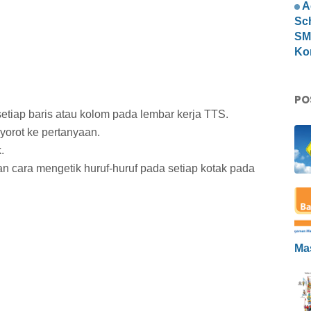
A
Sc
SMP
Ko
PO
setiap baris atau kolom pada lembar kerja TTS.
yorot ke pertanyaan.
.
n cara mengetik huruf-huruf pada setiap kotak pada
Ma