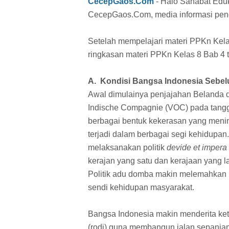
CecepGaos.Com
- Halo Sahabat Eduk
CecepGaos.Com, media informasi pend
Setelah mempelajari materi PPKn Kela
ringkasan materi PPKn Kelas 8 Bab 4
A. Kondisi Bangsa Indonesia Sebe
Awal dimulainya penjajahan Belanda di
Indische Compagnie (VOC) pada tangga
berbagai bentuk kekerasan yang menim
terjadi dalam berbagai segi kehidupa
melaksanakan politik
devide et impera
kerajan yang satu dan kerajaan yang l
Politik adu domba makin melemahkan k
sendi kehidupan masyarakat.
Bangsa Indonesia makin menderita ke
(rodi) guna membangun jalan sepanja