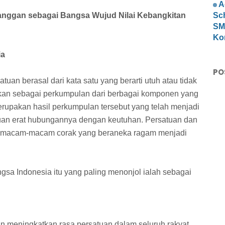
A
nggan sebagai Bangsa Wujud Nilai Kebangkitan
Sc
SMP
Ko
ia
PO
tuan berasal dari kata satu yang berarti utuh atau tidak
tikan sebagai perkumpulan dari berbagai komponen yang
upakan hasil perkumpulan tersebut yang telah menjadi
tuan erat hubungannya dengan keutuhan. Persatuan dan
a macam-macam corak yang beraneka ragam menjadi
sa Indonesia itu yang paling menonjol ialah sebagai
n meningkatkan rasa persatuan dalam seluruh rakyat