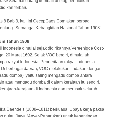
asi! Selamat datang kembali di blog pendidikan
idikan terbaru.
s 8 Bab 3, kali ini CecepGaos.Com akan berbagi
 tentang "Semangat Kebangkitan Nasional Tahun 1908"
lum Tahun 1908
 Indonesia dimulai sejak didirikannya Vereenigde Oost-
l 20 Maret 1602. Sejak VOC berdiri, dimulailah
pa rakyat Indonesia. Penderitaan rakyat Indonesia
n. Di berbagai daerah, VOC melakukan tindakan dengan
(adu domba), yaitu saling mengadu domba antara
ain atau mengadu domba di dalam kerajaan itu sendiri.
erajaan-kerajaan di Indonesia dan merusak seluruh
tika Daendels (1808–1811) berkuasa. Upaya kerja paksa
ng pulau Jawa (Anyer-Panarukan) untuk kepentingan