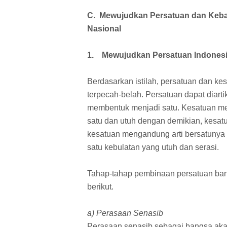
C. Mewujudkan Persatuan dan Keba
Nasional
1. Mewujudkan Persatuan Indones
Berdasarkan istilah, persatuan dan kesa
terpecah-belah. Persatuan dapat diar
membentuk menjadi satu. Kesatuan mer
satu dan utuh dengan demikian, kesa
kesatuan mengandung arti bersatuny
satu kebulatan yang utuh dan serasi.
Tahap-tahap pembinaan persatuan bang
berikut.
a) Perasaan Senasib
Perasaan senasib sebagai bangsa aka