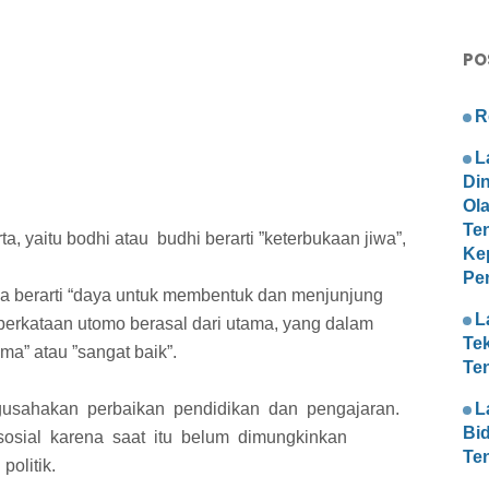
PO
R
L
Di
Ol
Te
a, yaitu bodhi atau budhi berarti ”keterbukaan jiwa”,
Ke
Pe
bisa berarti “daya untuk membentuk dan menjunjung
L
erkataan utomo berasal dari utama, yang dalam
Te
ma” atau ”sangat baik”.
Te
ahakan perbaikan pendidikan dan pengajaran.
L
Bi
t sosial karena saat itu belum dimungkinkan
Te
olitik.