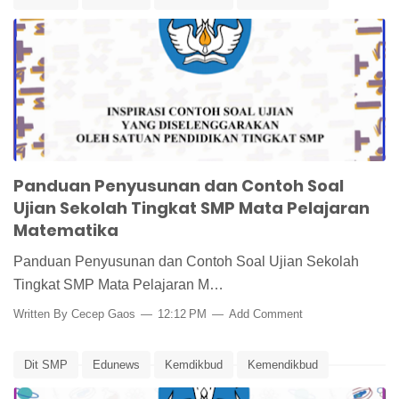
Panduan Pembuatan Soal Ujian
Panduan Penilaian
Penilaian
Soal Ujian Matematika
Ujian Sekolah
Panduan Penyusunan dan Contoh Soal
Ujian Sekolah Tingkat SMP Mata Pelajaran
Matematika
Panduan Penyusunan dan Contoh Soal Ujian Sekolah
Tingkat SMP Mata Pelajaran M…
Written By
Cecep Gaos
12:12 PM
Add Comment
Dit SMP
Edunews
Kemdikbud
Kemendikbud
Panduan Pembuatan Soal Ujian
Panduan Penilaian