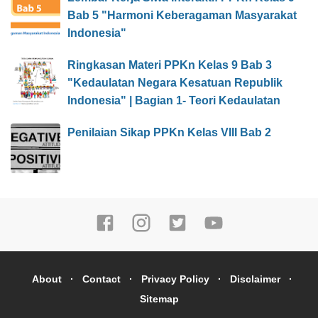
Bab 5 "Harmoni Keberagaman Masyarakat
Indonesia"
Ringkasan Materi PPKn Kelas 9 Bab 3
"Kedaulatan Negara Kesatuan Republik
Indonesia" | Bagian 1- Teori Kedaulatan
Penilaian Sikap PPKn Kelas VIII Bab 2
About
Contact
Privacy Policy
Disclaimer
Sitemap