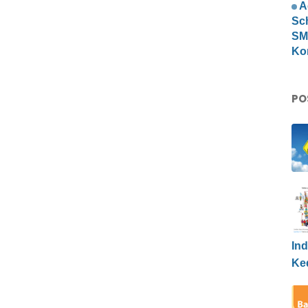
A
Sc
SMP
Ko
PO
Ind
Ke