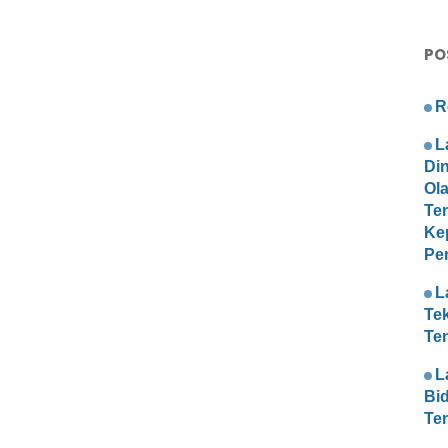
PO
R
L
Di
Ol
Te
Ke
Pe
L
Te
Te
L
Bi
Te