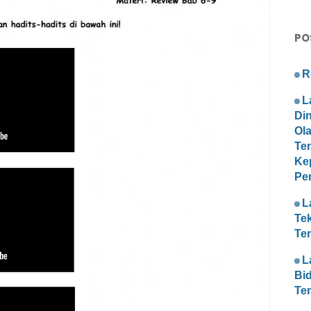
PO
R
L
Di
Ol
Te
Ke
Pe
L
Te
Te
L
Bi
Te