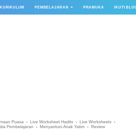
KURIKULUM
PEMBELAJARAN
PRAMUKA
IKUTI BLO
maan Puasa
›
Live Worksheet Hadits
›
Live Worksheets
›
dia Pembelajaran
›
Menyantuni Anak Yatim
›
Review