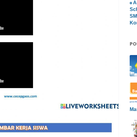
A
Sc
SMP
Ko
PO
Ma