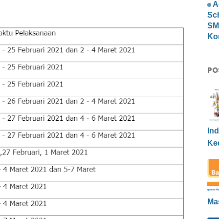
A
Sc
SMP
Ko
PO
Ind
Ke
Ma