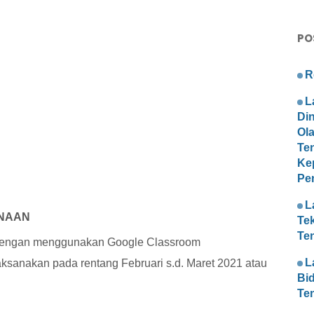
PO
R
L
Di
Ol
Te
Ke
Pe
L
ANAAN
Te
Te
engan menggunakan Google Classroom
L
akan pada rentang Februari s.d. Maret 2021 atau
Bi
Te