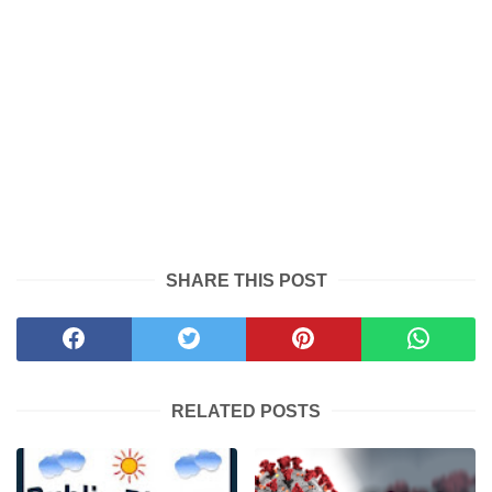
SHARE THIS POST
RELATED POSTS