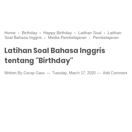
Home
›
Birthday
›
Happy Birthday
›
Latihan Soal
›
Latihan
Soal Bahasa Inggris
›
Media Pembelajaran
›
Pembelajaran
Latihan Soal Bahasa Inggris
tentang "Birthday"
Written By
Cecep Gaos
Tuesday, March 17, 2020
Add Comment