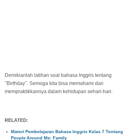
Demikianlah latihan soal bahasa Inggris tentang
"Birthday". Semoga kita bisa memahami dan
mempraktikkannya dalam kehidupan sehari-hari.
RELATED:
Materi Pembelajaran Bahasa Inggris Kelas 7 Tentang
People Around Me: Family