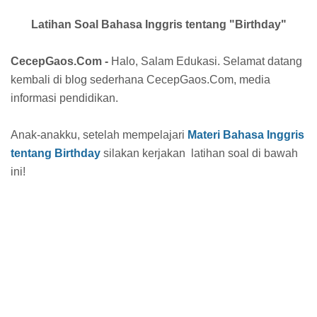
Latihan Soal Bahasa Inggris tentang "Birthday"
CecepGaos.Com -
Halo, Salam Edukasi. Selamat datang
kembali di blog sederhana CecepGaos.Com, media
informasi pendidikan.
Anak-anakku, setelah mempelajari
Materi Bahasa Inggris
tentang Birthday
silakan kerjakan latihan soal di bawah
ini!