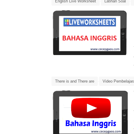
English Live Worksheet
Latihan Soal
There is and There are
There is and There are
Video Pembelajar