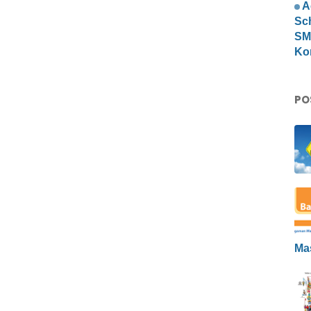
A
Sc
SMP
Ko
PO
Ma