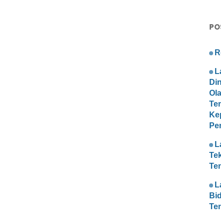
PO
R
L
Di
Ol
Te
Ke
Pe
L
Te
Te
L
Bi
Te