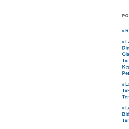
PO
R
L
Di
Ol
Te
Ke
Pe
L
Te
Te
L
Bi
Te