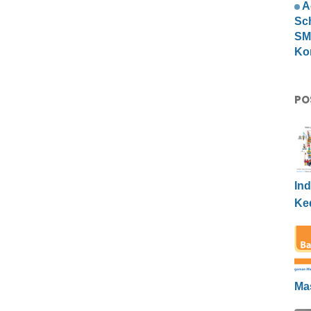
A
Sc
SMP
Ko
PO
Ind
Ke
Ma