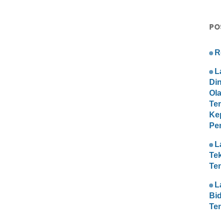
PO
R
L
Di
Ol
Te
Ke
Pe
L
Te
Te
L
Bi
Te