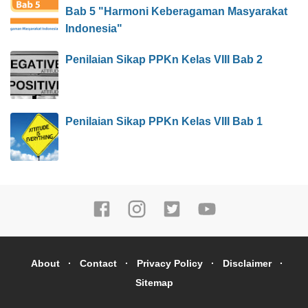
Bab 5 "Harmoni Keberagaman Masyarakat
Indonesia"
Penilaian Sikap PPKn Kelas VIII Bab 2
Penilaian Sikap PPKn Kelas VIII Bab 1
About
Contact
Privacy Policy
Disclaimer
Sitemap