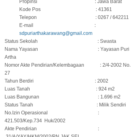
Propinsi : Jawa Barat
Kode Pos : 41361
Telepon : 0267 / 642211
E-mail :
sdpuriarthakarawang@gmail.com
Status Sekolah : Swasta
Nama Yayasan : Yayasan Puri
Artha
Nomor Akte Pendirian/Kelembagaan : 2/4-2002 No.
27
Tahun Berdiri : 2002
Luas Tanah : 924 m2
Luas Bangunan : 1.696 m2
Status Tanah : Milik Sendiri
No.Izin Operasional :
421.503/Kep.734 Huk/2002
Akte Pendirian :
31/A/YAY/HKM/2002/PN.JAK.SEL